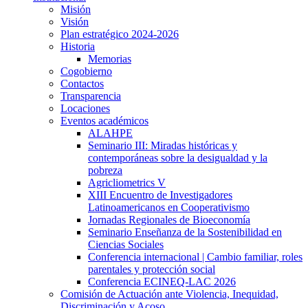
Misión
Visión
Plan estratégico 2024-2026
Historia
Memorias
Cogobierno
Contactos
Transparencia
Locaciones
Eventos académicos
ALAHPE
Seminario III: Miradas históricas y
contemporáneas sobre la desigualdad y la
pobreza
Agricliometrics V
XIII Encuentro de Investigadores
Latinoamericanos en Cooperativismo
Jornadas Regionales de Bioeconomía
Seminario Enseñanza de la Sostenibilidad en
Ciencias Sociales
Conferencia internacional | Cambio familiar, roles
parentales y protección social
Conferencia ECINEQ-LAC 2026
Comisión de Actuación ante Violencia, Inequidad,
Discriminación y Acoso