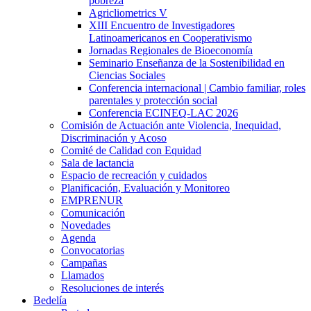
pobreza
Agricliometrics V
XIII Encuentro de Investigadores
Latinoamericanos en Cooperativismo
Jornadas Regionales de Bioeconomía
Seminario Enseñanza de la Sostenibilidad en
Ciencias Sociales
Conferencia internacional | Cambio familiar, roles
parentales y protección social
Conferencia ECINEQ-LAC 2026
Comisión de Actuación ante Violencia, Inequidad,
Discriminación y Acoso
Comité de Calidad con Equidad
Sala de lactancia
Espacio de recreación y cuidados
Planificación, Evaluación y Monitoreo
EMPRENUR
Comunicación
Novedades
Agenda
Convocatorias
Campañas
Llamados
Resoluciones de interés
Bedelía