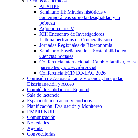
Eventos académicos
ALAHPE
Seminario III: Miradas históricas y
contemporáneas sobre la desigualdad y la
pobreza
Agricliometrics V
XIII Encuentro de Investigadores
Latinoamericanos en Cooperativismo
Jornadas Regionales de Bioeconomía
Seminario Enseñanza de la Sostenibilidad en
Ciencias Sociales
Conferencia internacional | Cambio familiar, roles
parentales y protección social
Conferencia ECINEQ-LAC 2026
Comisión de Actuación ante Violencia, Inequidad,
Discriminación y Acoso
Comité de Calidad con Equidad
Sala de lactancia
Espacio de recreación y cuidados
Planificación, Evaluación y Monitoreo
EMPRENUR
Comunicación
Novedades
Agenda
Convocatorias