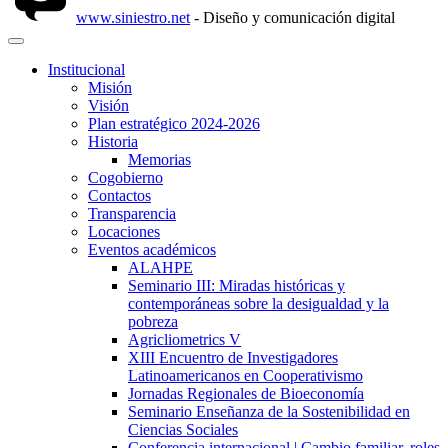
www.siniestro.net
- Diseño y comunicación digital
Institucional
Misión
Visión
Plan estratégico 2024-2026
Historia
Memorias
Cogobierno
Contactos
Transparencia
Locaciones
Eventos académicos
ALAHPE
Seminario III: Miradas históricas y
contemporáneas sobre la desigualdad y la
pobreza
Agricliometrics V
XIII Encuentro de Investigadores
Latinoamericanos en Cooperativismo
Jornadas Regionales de Bioeconomía
Seminario Enseñanza de la Sostenibilidad en
Ciencias Sociales
Conferencia internacional | Cambio familiar, roles