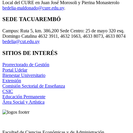
Local del CURE en Juan José Morosoli y Pierina Monasterolo
bedelia-maldonado@cure.edu.uy
.
SEDE TACUAREMBÓ
Campus: Ruta 5, km. 386,200 Sede Centro: 25 de mayo 320 esq.
Domingo Catalina 4632 3911, 4632 1663, 4633 8073, 4633 8074
bedelia@cut.edu.uy
SITIOS DE INTERÉS
Prorrectorado de Gestión
Portal Udelar
Bienestar Universitario
Extensión
Comisión Sectorial de Enseñanza
CSIC
Educación Permanente
Área Social y Artística
Facultad de Ciencias Económicas y de Administración