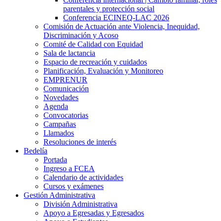
parentales y protección social
Conferencia ECINEQ-LAC 2026
Comisión de Actuación ante Violencia, Inequidad,
Discriminación y Acoso
Comité de Calidad con Equidad
Sala de lactancia
Espacio de recreación y cuidados
Planificación, Evaluación y Monitoreo
EMPRENUR
Comunicación
Novedades
Agenda
Convocatorias
Campañas
Llamados
Resoluciones de interés
Bedelía
Portada
Ingreso a FCEA
Calendario de actividades
Cursos y exámenes
Gestión Administrativa
División Administrativa
Apoyo a Egresadas y Egresados