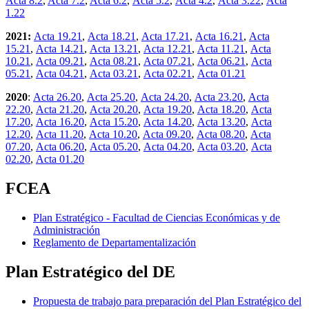
Acta 8.2
,
Acta 7.2
,
Acta 6.2
,
Acta 5.2
,
Acta 4.2
,
Acta 3.22
,
Acta
1.22
2021:
Acta 19.21
,
Acta 18.21
,
Acta 17.21
,
Acta 16.21
,
Acta
15.21
,
Acta 14.21
,
Acta 13.21
,
Acta 12.21
,
Acta 11.21
,
Acta
10.21
,
Acta 09.21
,
Acta 08.21
,
Acta 07.21
,
Acta 06.21
,
Acta
05.21
,
Acta 04.21
,
Acta 03.21
,
Acta 02.21
,
Acta 01.21
2020
:
Acta 26.20
,
Acta 25.20
,
Acta 24.20
,
Acta 23.20
,
Acta
22.20
,
Acta 21.20
,
Acta 20.20
,
Acta 19.20
,
Acta 18.20
,
Acta
17.20
,
Acta 16.20
,
Acta 15.20
,
Acta 14.20
,
Acta 13.20
,
Acta
12.20
,
Acta 11.20
,
Acta 10.20
,
Acta 09.20
,
Acta 08.20
,
Acta
07.20
,
Acta 06.20
,
Acta 05.20
,
Acta 04.20
,
Acta 03.20
,
Acta
02.20
,
Acta 01.20
FCEA
Plan Estratégico - Facultad de Ciencias Económicas y de
Administración
Reglamento de Departamentalización
Plan Estratégico del DE
Propuesta de trabajo para preparación del Plan Estratégico del