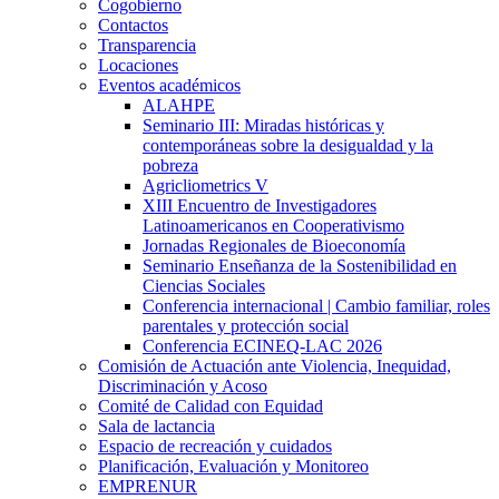
Cogobierno
Contactos
Transparencia
Locaciones
Eventos académicos
ALAHPE
Seminario III: Miradas históricas y
contemporáneas sobre la desigualdad y la
pobreza
Agricliometrics V
XIII Encuentro de Investigadores
Latinoamericanos en Cooperativismo
Jornadas Regionales de Bioeconomía
Seminario Enseñanza de la Sostenibilidad en
Ciencias Sociales
Conferencia internacional | Cambio familiar, roles
parentales y protección social
Conferencia ECINEQ-LAC 2026
Comisión de Actuación ante Violencia, Inequidad,
Discriminación y Acoso
Comité de Calidad con Equidad
Sala de lactancia
Espacio de recreación y cuidados
Planificación, Evaluación y Monitoreo
EMPRENUR