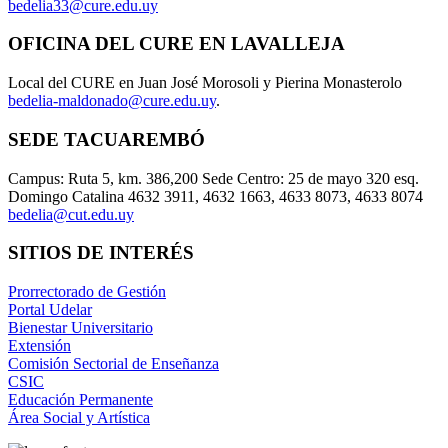
bedelia33@cure.edu.uy
OFICINA DEL CURE EN LAVALLEJA
Local del CURE en Juan José Morosoli y Pierina Monasterolo
bedelia-maldonado@cure.edu.uy
.
SEDE TACUAREMBÓ
Campus: Ruta 5, km. 386,200 Sede Centro: 25 de mayo 320 esq.
Domingo Catalina 4632 3911, 4632 1663, 4633 8073, 4633 8074
bedelia@cut.edu.uy
SITIOS DE INTERÉS
Prorrectorado de Gestión
Portal Udelar
Bienestar Universitario
Extensión
Comisión Sectorial de Enseñanza
CSIC
Educación Permanente
Área Social y Artística