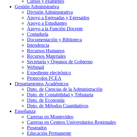
Cursos y exámenes
Gestión Administrativa
División Administrativa
Apoyo a Egresadas y Egresados
Apoyo a Estudiantes
Apoyo a la Función Docente
Contaduría
Documentación y Biblioteca
Intendencia
Recursos Humanos
Recursos Materiales
Secretaría y Órganos de Gobierno
Webmail
Expediente electrónico
Protocolos FCEA
Departamentos Académicos
Dpto. de Ciencias de la Administración
Dpto. de Contabilidad y Tributaria
Dpto. de Economía
Dpto. de Métodos Cuantitativos
Enseñanza
Carreras en Montevideo
Carreras en Centros Universitarios Regionales
Posgrados
Educación Permanente