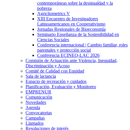
contemporáneas sobre la desigualdad y la
pobreza
Agricliometrics V
XIII Encuentro de Investigadores
Latinoamericanos en Cooperativismo
Jornadas Regionales de Bioeconomía
Seminario Enseñanza de la Sostenibilidad en
Ciencias Sociales
Conferencia internacional | Cambio familiar, roles
parentales y protección social
Conferencia ECINEQ-LAC 2026
Comisión de Actuación ante Violencia, Inequidad,
Discriminación y Acoso
Comité de Calidad con Equidad
Sala de lactancia
Espacio de recreación y cuidados
Planificación, Evaluación y Monitoreo
EMPRENUR
Comunicación
Novedades
Agenda
Convocatorias
Campañas
Llamados
Resoluciones de interés