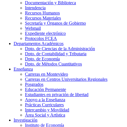
Documentación y Biblioteca
Intendencia
Recursos Humanos
Recursos Materiales
Secretaría y Órganos de Gobierno
Webmail
Expediente electrónico
Protocolos FCEA
Departamentos Académicos
Dpto. de Ciencias de la Administración
Dpto. de Contabilidad y Tributaria
Dpto. de Economía
Dpto. de Métodos Cuantitativos
Enseñanza
Carreras en Montevideo
Carreras en Centros Universitarios Regionales
Posgrados
Educación Permanente
Estudiantes en privación de libertad
Apoyo a la Enseñanza
Prácticas Curriculares
Intercambio y Movilidad
Área Social y Artística
Investigación
Instituto de Economía