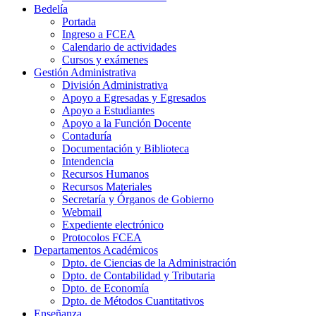
Bedelía
Portada
Ingreso a FCEA
Calendario de actividades
Cursos y exámenes
Gestión Administrativa
División Administrativa
Apoyo a Egresadas y Egresados
Apoyo a Estudiantes
Apoyo a la Función Docente
Contaduría
Documentación y Biblioteca
Intendencia
Recursos Humanos
Recursos Materiales
Secretaría y Órganos de Gobierno
Webmail
Expediente electrónico
Protocolos FCEA
Departamentos Académicos
Dpto. de Ciencias de la Administración
Dpto. de Contabilidad y Tributaria
Dpto. de Economía
Dpto. de Métodos Cuantitativos
Enseñanza