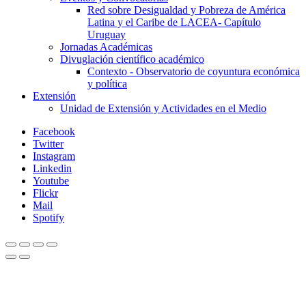
Red sobre Desigualdad y Pobreza de América
Latina y el Caribe de LACEA- Capítulo
Uruguay
Jornadas Académicas
Divuglación científico académico
Contexto - Observatorio de coyuntura económica
y política
Extensión
Unidad de Extensión y Actividades en el Medio
Facebook
Twitter
Instagram
Linkedin
Youtube
Flickr
Mail
Spotify