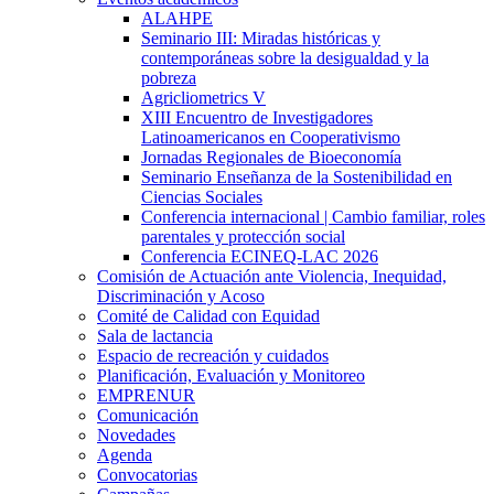
ALAHPE
Seminario III: Miradas históricas y
contemporáneas sobre la desigualdad y la
pobreza
Agricliometrics V
XIII Encuentro de Investigadores
Latinoamericanos en Cooperativismo
Jornadas Regionales de Bioeconomía
Seminario Enseñanza de la Sostenibilidad en
Ciencias Sociales
Conferencia internacional | Cambio familiar, roles
parentales y protección social
Conferencia ECINEQ-LAC 2026
Comisión de Actuación ante Violencia, Inequidad,
Discriminación y Acoso
Comité de Calidad con Equidad
Sala de lactancia
Espacio de recreación y cuidados
Planificación, Evaluación y Monitoreo
EMPRENUR
Comunicación
Novedades
Agenda
Convocatorias