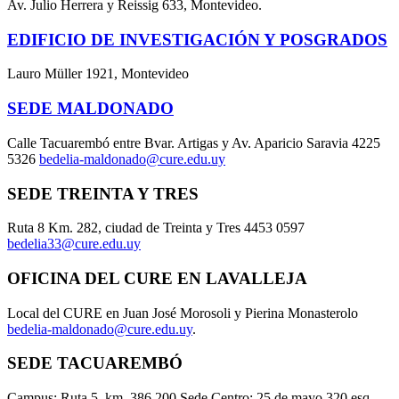
Av. Julio Herrera y Reissig 633, Montevideo.
EDIFICIO DE INVESTIGACIÓN Y POSGRADOS
Lauro Müller 1921, Montevideo
SEDE MALDONADO
Calle Tacuarembó entre Bvar. Artigas y Av. Aparicio Saravia 4225
5326
bedelia-maldonado@cure.edu.uy
SEDE TREINTA Y TRES
Ruta 8 Km. 282, ciudad de Treinta y Tres 4453 0597
bedelia33@cure.edu.uy
OFICINA DEL CURE EN LAVALLEJA
Local del CURE en Juan José Morosoli y Pierina Monasterolo
bedelia-maldonado@cure.edu.uy
.
SEDE TACUAREMBÓ
Campus: Ruta 5, km. 386,200 Sede Centro: 25 de mayo 320 esq.