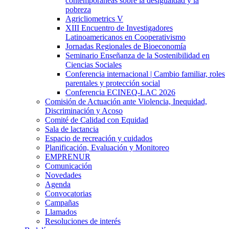
contemporáneas sobre la desigualdad y la
pobreza
Agricliometrics V
XIII Encuentro de Investigadores
Latinoamericanos en Cooperativismo
Jornadas Regionales de Bioeconomía
Seminario Enseñanza de la Sostenibilidad en
Ciencias Sociales
Conferencia internacional | Cambio familiar, roles
parentales y protección social
Conferencia ECINEQ-LAC 2026
Comisión de Actuación ante Violencia, Inequidad,
Discriminación y Acoso
Comité de Calidad con Equidad
Sala de lactancia
Espacio de recreación y cuidados
Planificación, Evaluación y Monitoreo
EMPRENUR
Comunicación
Novedades
Agenda
Convocatorias
Campañas
Llamados
Resoluciones de interés