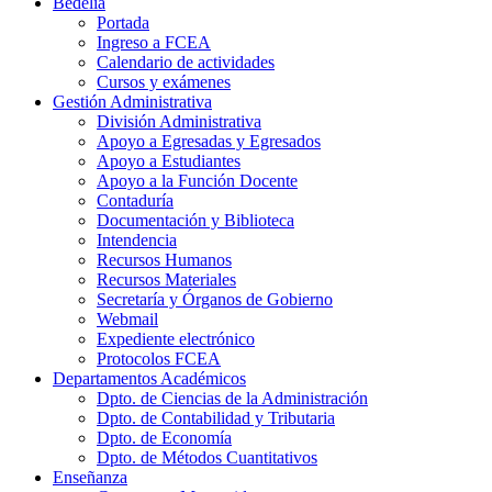
Bedelía
Portada
Ingreso a FCEA
Calendario de actividades
Cursos y exámenes
Gestión Administrativa
División Administrativa
Apoyo a Egresadas y Egresados
Apoyo a Estudiantes
Apoyo a la Función Docente
Contaduría
Documentación y Biblioteca
Intendencia
Recursos Humanos
Recursos Materiales
Secretaría y Órganos de Gobierno
Webmail
Expediente electrónico
Protocolos FCEA
Departamentos Académicos
Dpto. de Ciencias de la Administración
Dpto. de Contabilidad y Tributaria
Dpto. de Economía
Dpto. de Métodos Cuantitativos
Enseñanza