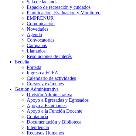
Sala de lactancia
Espacio de recreación y cuidados
Planificación, Evaluación y Monitoreo
EMPRENUR
Comunicación
Novedades
Agenda
Convocatorias
Campañas
Llamados
Resoluciones de interés
Bedelía
Portada
Ingreso a FCEA
Calendario de actividades
Cursos y exámenes
Gestión Administrativa
División Administrativa
Apoyo a Egresadas y Egresados
Apoyo a Estudiantes
Apoyo a la Función Docente
Contaduría
Documentación y Biblioteca
Intendencia
Recursos Humanos