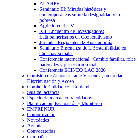
ALAHPE
Seminario III: Miradas históricas y
contemporáneas sobre la desigualdad y la
pobreza
Agricliometrics V
XIII Encuentro de Investigadores
Latinoamericanos en Cooperativismo
Jornadas Regionales de Bioeconomía
Seminario Enseñanza de la Sostenibilidad en
Ciencias Sociales
Conferencia internacional | Cambio familiar, roles
parentales y protección social
Conferencia ECINEQ-LAC 2026
Comisión de Actuación ante Violencia, Inequidad,
Discriminación y Acoso
Comité de Calidad con Equidad
Sala de lactancia
Espacio de recreación y cuidados
Planificación, Evaluación y Monitoreo
EMPRENUR
Comunicación
Novedades
Agenda
Convocatorias
Campañas