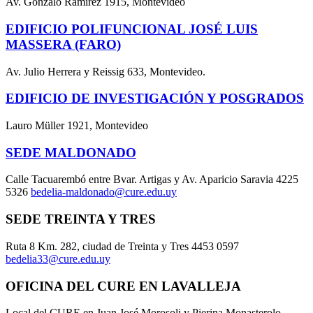
Av. Gonzalo Ramírez 1915, Montevideo
EDIFICIO POLIFUNCIONAL JOSÉ LUIS
MASSERA (FARO)
Av. Julio Herrera y Reissig 633, Montevideo.
EDIFICIO DE INVESTIGACIÓN Y POSGRADOS
Lauro Müller 1921, Montevideo
SEDE MALDONADO
Calle Tacuarembó entre Bvar. Artigas y Av. Aparicio Saravia 4225
5326
bedelia-maldonado@cure.edu.uy
SEDE TREINTA Y TRES
Ruta 8 Km. 282, ciudad de Treinta y Tres 4453 0597
bedelia33@cure.edu.uy
OFICINA DEL CURE EN LAVALLEJA
Local del CURE en Juan José Morosoli y Pierina Monasterolo