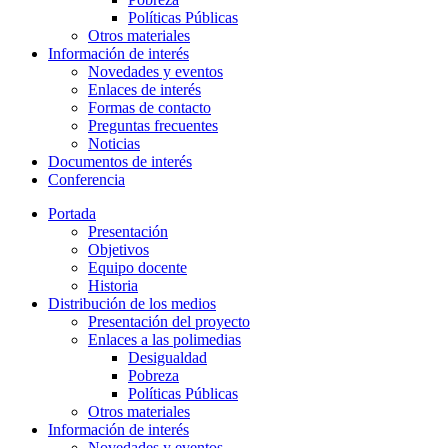
Políticas Públicas
Otros materiales
Información de interés
Novedades y eventos
Enlaces de interés
Formas de contacto
Preguntas frecuentes
Noticias
Documentos de interés
Conferencia
Portada
Presentación
Objetivos
Equipo docente
Historia
Distribución de los medios
Presentación del proyecto
Enlaces a las polimedias
Desigualdad
Pobreza
Políticas Públicas
Otros materiales
Información de interés
Novedades y eventos