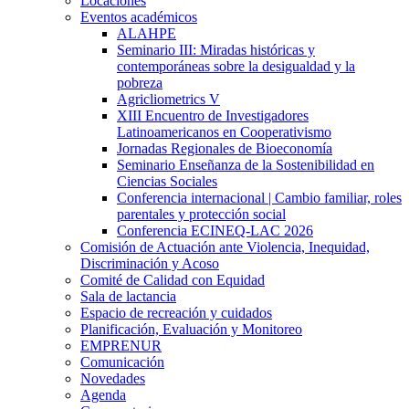
Locaciones
Eventos académicos
ALAHPE
Seminario III: Miradas históricas y
contemporáneas sobre la desigualdad y la
pobreza
Agricliometrics V
XIII Encuentro de Investigadores
Latinoamericanos en Cooperativismo
Jornadas Regionales de Bioeconomía
Seminario Enseñanza de la Sostenibilidad en
Ciencias Sociales
Conferencia internacional | Cambio familiar, roles
parentales y protección social
Conferencia ECINEQ-LAC 2026
Comisión de Actuación ante Violencia, Inequidad,
Discriminación y Acoso
Comité de Calidad con Equidad
Sala de lactancia
Espacio de recreación y cuidados
Planificación, Evaluación y Monitoreo
EMPRENUR
Comunicación
Novedades
Agenda