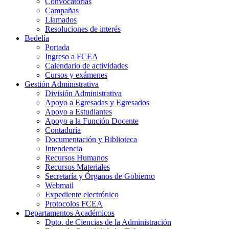
Convocatorias
Campañas
Llamados
Resoluciones de interés
Bedelía
Portada
Ingreso a FCEA
Calendario de actividades
Cursos y exámenes
Gestión Administrativa
División Administrativa
Apoyo a Egresadas y Egresados
Apoyo a Estudiantes
Apoyo a la Función Docente
Contaduría
Documentación y Biblioteca
Intendencia
Recursos Humanos
Recursos Materiales
Secretaría y Órganos de Gobierno
Webmail
Expediente electrónico
Protocolos FCEA
Departamentos Académicos
Dpto. de Ciencias de la Administración