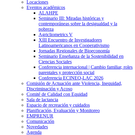
Locaciones
Eventos académicos
ALAHPE
Seminario III: Miradas históricas y
contemporáneas sobre la desigualdad y la
pobreza
Agricliometrics V
XIII Encuentro de Investigadores
Latinoamericanos en Cooperativismo
Jornadas Regionales de Bioeconomía
Seminario Enseñanza de la Sostenibilidad en
Ciencias Sociales
Conferencia internacional | Cambio familiar, roles
parentales y protección social
Conferencia ECINEQ-LAC 2026
Comisión de Actuación ante Violencia, Inequidad,
Discriminación y Acoso
Comité de Calidad con Equidad
Sala de lactancia
Espacio de recreación y cuidados
Planificación, Evaluación y Monitoreo
EMPRENUR
Comunicación
Novedades
Agenda