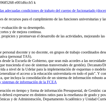
de las adecuadas condiciones de trabajo del cuerpo de fucionariado (doce
s de recursos para el cumplimiento de las funciones universitarias y l
 y evaluación de su desempeño.
 cortos y de mejora continua.
propicien y promuevan el desarrollo de las actividades, mejorando las 
 de personal docente y no docente, en grupos de trabajo coordinados de
ativa (personal TAS).
idos desde la Escuela de Gobierno, que sean más acordes a las necesida
ue trascienda el uso de sistemas transversales de gestión). Decanato/Di
ida a nivel de la Udelar para la implementación de esquemas o model
ralizar el acceso a la educación universitaria en todo el país". Y con
a, que incluya la consolidación de un sistema de información robusto aco
a y sistemas de información de la FCEA
eración en tiempo y forma de información Presupuestal, de Gestión: cant
 deberá expresarse en distintos ratios para la enseñanza de grado y pos
nómicas y de Administración,
Departamento Académico y Unidad Curric