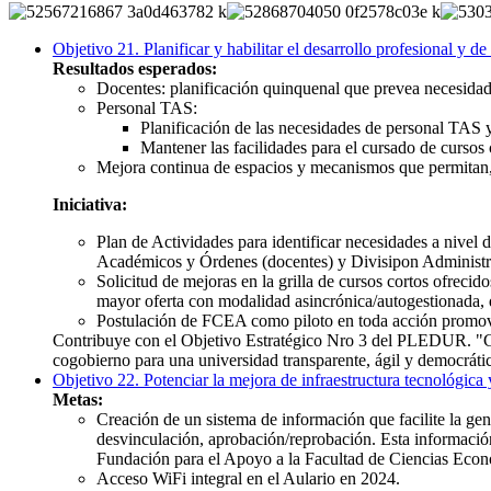
Objetivo 21. Planificar y habilitar el desarrollo profesional y 
Resultados esperados:
Docentes: planificación quinquenal que prevea necesidade
Personal TAS:
Planificación de las necesidades de personal TAS
Mantener las facilidades para el cursado de cursos
Mejora continua de espacios y mecanismos que permitan, 
Iniciativa:
Plan de Actividades para identificar necesidades a nivel
Académicos y Órdenes (docentes) y Divisipon Administr
Solicitud de mejoras en la grilla de cursos cortos ofrec
mayor oferta con modalidad asincrónica/autogestionada, q
Postulación de FCEA como piloto en toda acción promov
Contribuye con el Objetivo Estratégico Nro 3 del PLEDUR. "Gene
cogobierno para una universidad transparente, ágil y democrátic
Objetivo 22. Potenciar la mejora de infraestructura tecnológic
Metas:
Creación de un sistema de información que facilite la gen
desvinculación, aprobación/reprobación. Esta información
Fundación para el Apoyo a la Facultad de Ciencias Eco
Acceso WiFi integral en el Aulario en 2024.