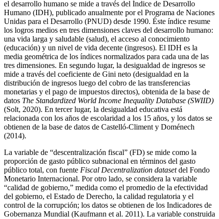
el desarrollo humano se mide a través del Índice de Desarrollo
Humano (IDH), publicado anualmente por el Programa de Naciones
Unidas para el Desarrollo (PNUD) desde 1990. Éste índice resume
los logros medios en tres dimensiones claves del desarrollo humano:
una vida larga y saludable (salud), el acceso al conocimiento
(educación) y un nivel de vida decente (ingresos). El IDH es la
media geométrica de los índices normalizados para cada una de las
tres dimensiones. En segundo lugar, la desigualdad de ingresos se
mide a través del coeficiente de Gini neto (desigualdad en la
distribución de ingresos luego del cobro de las transferencias
monetarias y el pago de impuestos directos), obtenida de la base de
datos
The Standardized World Income Inequality Database (SWIID)
(Solt, 2020). En tercer lugar, la desigualdad educativa está
relacionada con los años de escolaridad a los 15 años, y los datos se
obtienen de la base de datos de Castelló-Climent y Doménech
(2014).
La variable de “descentralización fiscal” (FD) se mide como la
proporción de gasto público subnacional en términos del gasto
público total, con fuente
Fiscal Decentralization dataset
del Fondo
Monetario Internacional. Por otro lado, se considera la variable
“calidad de gobierno,” medida como el promedio de la efectividad
del gobierno, el Estado de Derecho, la calidad regulatoria y el
control de la corrupción; los datos se obtienen de los Indicadores de
Gobernanza Mundial (Kaufmann et al. 2011). La variable construida