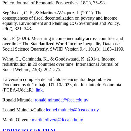
Policy. Journal of Economic Perspectives, 18(1), 75–98.
Sepúlveda, C. F., & Martínez-Vázquez, J. (2011). The
consequences of fiscal decentralization on poverty and income
equality. Environment and Planning C: Government and Policy,
29(2), 321–343.
Solt, F. (2020). Measuring income inequality across countries and
over time: The Standardized World Income Inequality Database.
Social Science Quarterly. SWIID Version 9.4, 101(3), 1183–1199.
Wang, C., Caminada, K., & Goudswaard, K. (2014). Income
redistribution in 20 countries over time. International Journal of
Social Welfare, 23(3), 262–275.
La versión completa del artículo se encuentra disponible en
Documentos de Trabajo, DT 10/2023, del Instituto de Economía
(FCEA-UdelaR):
link
.
Ronald Miranda:
ronald.miranda@fcea.edu.uy
Leonel Muinelo-Gallo:
leonel.muinelo@fcea.edu.uy
Martín Olivera:
martin.olivera@fcea.edu.uy
EDIFICIO CENTRAL