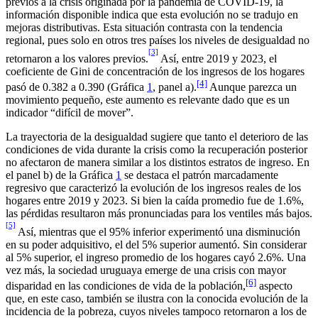
previos a la crisis originada por la pandemia de COVID-19, la
información disponible indica que esta evolución no se tradujo en
mejoras distributivas. Esta situación contrasta con la tendencia
regional, pues solo en otros tres países los niveles de desigualdad no
[3]
retornaron a los valores previos.
Así, entre 2019 y 2023, el
coeficiente de Gini de concentración de los ingresos de los hogares
[4]
pasó de 0.382 a 0.390 (Gráfica
1
, panel a).
Aunque parezca un
movimiento pequeño, este aumento es relevante dado que es un
indicador “difícil de mover”.
La trayectoria de la desigualdad sugiere que tanto el deterioro de las
condiciones de vida durante la crisis como la recuperación posterior
no afectaron de manera similar a los distintos estratos de ingreso. En
el panel b) de la Gráfica
1
se destaca el patrón marcadamente
regresivo que caracterizó la evolución de los ingresos reales de los
hogares entre 2019 y 2023. Si bien la caída promedio fue de 1.6%,
las pérdidas resultaron más pronunciadas para los ventiles más bajos.
[5]
Así, mientras que el 95% inferior experimentó una disminución
en su poder adquisitivo, el del 5% superior aumentó. Sin considerar
al 5% superior, el ingreso promedio de los hogares cayó 2.6%. Una
vez más, la sociedad uruguaya emerge de una crisis con mayor
[6]
disparidad en las condiciones de vida de la población,
aspecto
que, en este caso, también se ilustra con la conocida evolución de la
incidencia de la pobreza, cuyos niveles tampoco retornaron a los de