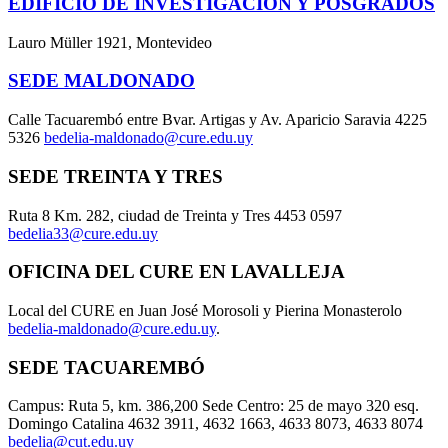
EDIFICIO DE INVESTIGACIÓN Y POSGRADOS
Lauro Müller 1921, Montevideo
SEDE MALDONADO
Calle Tacuarembó entre Bvar. Artigas y Av. Aparicio Saravia 4225
5326
bedelia-maldonado@cure.edu.uy
SEDE TREINTA Y TRES
Ruta 8 Km. 282, ciudad de Treinta y Tres 4453 0597
bedelia33@cure.edu.uy
OFICINA DEL CURE EN LAVALLEJA
Local del CURE en Juan José Morosoli y Pierina Monasterolo
bedelia-maldonado@cure.edu.uy
.
SEDE TACUAREMBÓ
Campus: Ruta 5, km. 386,200 Sede Centro: 25 de mayo 320 esq.
Domingo Catalina 4632 3911, 4632 1663, 4633 8073, 4633 8074
bedelia@cut.edu.uy