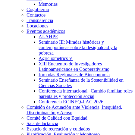
Memorias
Cogobierno
Contactos
Transparencia
Locaciones
Eventos académicos
ALAHPE
Seminario III: Miradas históricas y
contemporáneas sobre la desigualdad y la
pobreza
Agricliometrics V
XIII Encuentro de Investigadores
Latinoamericanos en Cooperativismo
Jornadas Regionales de Bioeconomía
Seminario Enseñanza de la Sostenibilidad en
Ciencias Sociales
Conferencia internacional | Cambio familiar, roles
parentales y protección social
Conferencia ECINEQ-LAC 2026
Comisión de Actuación ante Violencia, Inequidad,
Discriminación y Acoso
Comité de Calidad con Equidad
Sala de lactancia
Espacio de recreación y cuidados
Planificación, Evaluación y Monitoreo