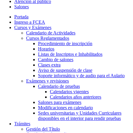
Atención al público
Salones
Portada
Ingreso a FCEA
Cursos y Exámenes
Calendario de Actividades
Cursos Reglamentados
Procedimiento de inscripción
Horarios
Listas de Inscriptos e Inhabilitados
Cambio de salones
Clases extra
Aviso de suspensión de clase
Soporte informático y de audio para el Aulario
Exámenes y revisiones
Calendario de pruebas
Calendarios vigentes
Calendarios años anteriores
Salones para exámenes
Modificaciones en calendario
Sedes universitarias y Unidades Curriculares
disponibles en el interior para rendir pruebas
Trámites
Gestión del Título