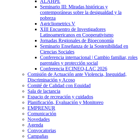
ALAHPE
Seminario III: Miradas históricas y
contemporáneas sobre la desigualdad y la
pobreza
Agricliometrics V
XIII Encuentro de Investigadores
Latinoamericanos en Cooperativismo
Jornadas Regionales de Bioeconomía
Seminario Enseñanza de la Sostenibilidad en
Ciencias Sociales
Conferencia internacional | Cambio familiar, roles
parentales y protección social
Conferencia ECINEQ-LAC 2026
Comisión de Actuación ante Violencia, Inequidad,
Discriminación y Acoso
Comité de Calidad con Equidad
Sala de lactancia
Espacio de recreación y cuidados
Planificación, Evaluación y Monitoreo
EMPRENUR
Comunicación
Novedades
Agenda
Convocatorias
Campañas