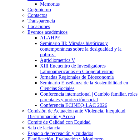
Memorias
Cogobierno
Contactos
Transparencia
Locaciones
Eventos académicos
ALAHPE
Seminario III: Miradas históricas y
contemporáneas sobre la desigualdad y la
pobreza
Agricliometrics V
XIII Encuentro de Investigadores
Latinoamericanos en Cooperativismo
Jornadas Regionales de Bioeconomía
Seminario Enseñanza de la Sostenibilidad en
Ciencias Sociales
Conferencia internacional | Cambio familiar, roles
parentales y protección social
Conferencia ECINEQ-LAC 2026
Comisión de Actuación ante Violencia, Inequidad,
Discriminación y Acoso
Comité de Calidad con Equidad
Sala de lactancia
Espacio de recreación y cuidados
Planificación, Evaluación y Monitoreo