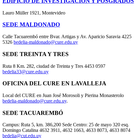
EDIFICIO DE INVESTIGACIÓN Y POSGRADOS
Lauro Müller 1921, Montevideo
SEDE MALDONADO
Calle Tacuarembó entre Bvar. Artigas y Av. Aparicio Saravia 4225
5326
bedelia-maldonado@cure.edu.uy
SEDE TREINTA Y TRES
Ruta 8 Km. 282, ciudad de Treinta y Tres 4453 0597
bedelia33@cure.edu.uy
OFICINA DEL CURE EN LAVALLEJA
Local del CURE en Juan José Morosoli y Pierina Monasterolo
bedelia-maldonado@cure.edu.uy
.
SEDE TACUAREMBÓ
Campus: Ruta 5, km. 386,200 Sede Centro: 25 de mayo 320 esq.
Domingo Catalina 4632 3911, 4632 1663, 4633 8073, 4633 8074
bedelia@cut.edu.uy