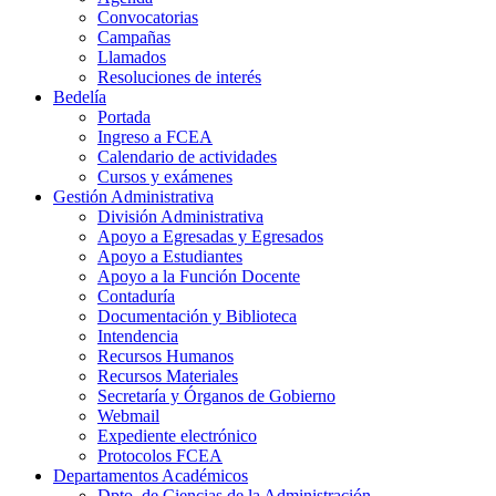
Convocatorias
Campañas
Llamados
Resoluciones de interés
Bedelía
Portada
Ingreso a FCEA
Calendario de actividades
Cursos y exámenes
Gestión Administrativa
División Administrativa
Apoyo a Egresadas y Egresados
Apoyo a Estudiantes
Apoyo a la Función Docente
Contaduría
Documentación y Biblioteca
Intendencia
Recursos Humanos
Recursos Materiales
Secretaría y Órganos de Gobierno
Webmail
Expediente electrónico
Protocolos FCEA
Departamentos Académicos
Dpto. de Ciencias de la Administración