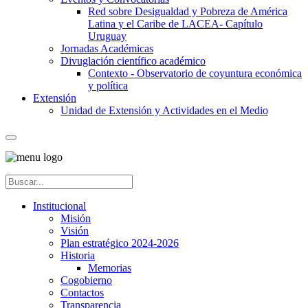
Red sobre Desigualdad y Pobreza de América
Latina y el Caribe de LACEA- Capítulo
Uruguay
Jornadas Académicas
Divuglación científico académico
Contexto - Observatorio de coyuntura económica
y política
Extensión
Unidad de Extensión y Actividades en el Medio
Institucional
Misión
Visión
Plan estratégico 2024-2026
Historia
Memorias
Cogobierno
Contactos
Transparencia