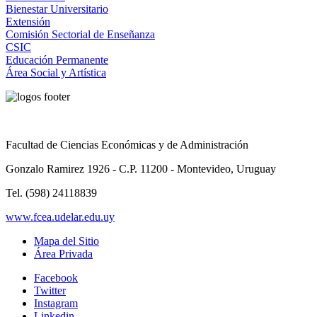
Bienestar Universitario
Extensión
Comisión Sectorial de Enseñanza
CSIC
Educación Permanente
Área Social y Artística
Facultad de Ciencias Económicas y de Administración
Gonzalo Ramirez 1926 - C.P. 11200 - Montevideo, Uruguay
Tel. (598) 24118839
www.fcea.udelar.edu.uy
Mapa del Sitio
Área Privada
Facebook
Twitter
Instagram
Linkedin