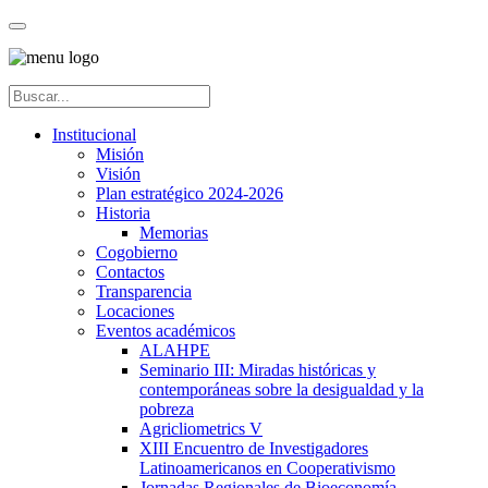
Institucional
Misión
Visión
Plan estratégico 2024-2026
Historia
Memorias
Cogobierno
Contactos
Transparencia
Locaciones
Eventos académicos
ALAHPE
Seminario III: Miradas históricas y
contemporáneas sobre la desigualdad y la
pobreza
Agricliometrics V
XIII Encuentro de Investigadores
Latinoamericanos en Cooperativismo
Jornadas Regionales de Bioeconomía