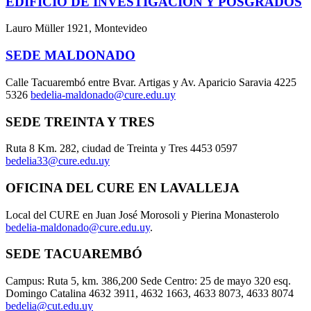
EDIFICIO DE INVESTIGACIÓN Y POSGRADOS
Lauro Müller 1921, Montevideo
SEDE MALDONADO
Calle Tacuarembó entre Bvar. Artigas y Av. Aparicio Saravia 4225
5326
bedelia-maldonado@cure.edu.uy
SEDE TREINTA Y TRES
Ruta 8 Km. 282, ciudad de Treinta y Tres 4453 0597
bedelia33@cure.edu.uy
OFICINA DEL CURE EN LAVALLEJA
Local del CURE en Juan José Morosoli y Pierina Monasterolo
bedelia-maldonado@cure.edu.uy
.
SEDE TACUAREMBÓ
Campus: Ruta 5, km. 386,200 Sede Centro: 25 de mayo 320 esq.
Domingo Catalina 4632 3911, 4632 1663, 4633 8073, 4633 8074
bedelia@cut.edu.uy