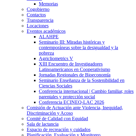
Memorias
Cogobierno
Contactos
Transparencia
Locaciones
Eventos académicos
ALAHPE
Seminario III: Miradas históricas y
contemporáneas sobre la desigualdad y la
pobreza
Agricliometrics V
XIII Encuentro de Investigadores
Latinoamericanos en Cooperativismo
Jornadas Regionales de Bioeconomía
Seminario Enseñanza de la Sostenibilidad en
Ciencias Sociales
Conferencia internacional | Cambio familiar, roles
parentales y protección social
Conferencia ECINEQ-LAC 2026
Comisión de Actuación ante Violencia, Inequidad,
Discriminación y Acoso
Comité de Calidad con Equidad
Sala de lactancia
Espacio de recreación y cuidados
Planificación, Evaluación y Monitoreo