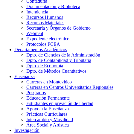
Contaduría
Documentación y Biblioteca
Intendencia
Recursos Humanos
Recursos Materiales
Secretaría y Órganos de Gobierno
Webmail
Expediente electrónico
Protocolos FCEA
Departamentos Académicos
Dpto. de Ciencias de la Administración
Dpto. de Contabilidad y Tributaria
Dpto. de Economía
Dpto. de Métodos Cuantitativos
Enseñanza
Carreras en Montevideo
Carreras en Centros Universitarios Regionales
Posgrados
Educación Permanente
Estudiantes en privación de libertad
Apoyo a la Enseñanza
Prácticas Curriculares
Intercambio y Movilidad
Área Social y Artística
Investigación