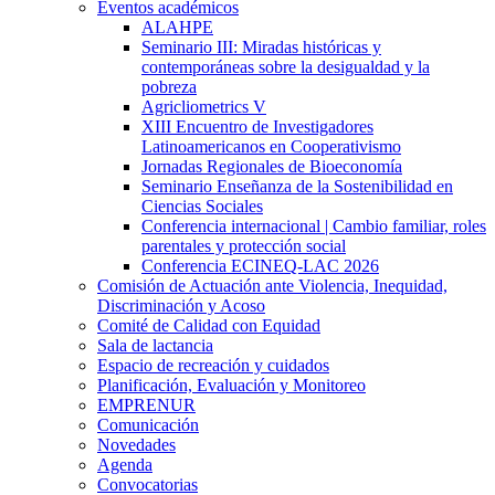
Eventos académicos
ALAHPE
Seminario III: Miradas históricas y
contemporáneas sobre la desigualdad y la
pobreza
Agricliometrics V
XIII Encuentro de Investigadores
Latinoamericanos en Cooperativismo
Jornadas Regionales de Bioeconomía
Seminario Enseñanza de la Sostenibilidad en
Ciencias Sociales
Conferencia internacional | Cambio familiar, roles
parentales y protección social
Conferencia ECINEQ-LAC 2026
Comisión de Actuación ante Violencia, Inequidad,
Discriminación y Acoso
Comité de Calidad con Equidad
Sala de lactancia
Espacio de recreación y cuidados
Planificación, Evaluación y Monitoreo
EMPRENUR
Comunicación
Novedades
Agenda
Convocatorias