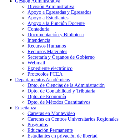
Gestión Administrativa
División Administrativa
Apoyo a Egresadas y Egresados
Apoyo a Estudiantes
Apoyo a la Función Docente
Contaduría
Documentación y Biblioteca
Intendencia
Recursos Humanos
Recursos Materiales
Secretaría y Órganos de Gobierno
Webmail
Expediente electrónico
Protocolos FCEA
Departamentos Académicos
Dpto. de Ciencias de la Administración
Dpto. de Contabilidad y Tributaria
Dpto. de Economía
Dpto. de Métodos Cuantitativos
Enseñanza
Carreras en Montevideo
Carreras en Centros Universitarios Regionales
Posgrados
Educación Permanente
Estudiantes en privación de libertad