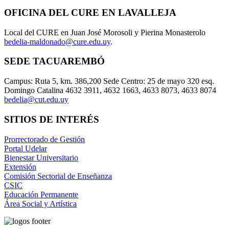
OFICINA DEL CURE EN LAVALLEJA
Local del CURE en Juan José Morosoli y Pierina Monasterolo
bedelia-maldonado@cure.edu.uy
.
SEDE TACUAREMBÓ
Campus: Ruta 5, km. 386,200 Sede Centro: 25 de mayo 320 esq.
Domingo Catalina 4632 3911, 4632 1663, 4633 8073, 4633 8074
bedelia@cut.edu.uy
SITIOS DE INTERÉS
Prorrectorado de Gestión
Portal Udelar
Bienestar Universitario
Extensión
Comisión Sectorial de Enseñanza
CSIC
Educación Permanente
Área Social y Artística