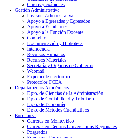
Cursos y exámenes
Gestión Administrativa
División Administrativa
Apoyo a Egresadas y Egresados
Apoyo a Estudiantes
Apoyo a la Función Docente
Contaduría
Documentación y Biblioteca
Intendencia
Recursos Humanos
Recursos Materiales
Secretaría y Órganos de Gobierno
Webmail
Expediente electrónico
Protocolos FCEA
Departamentos Académicos
Dpto. de Ciencias de la Administración
Dpto. de Contabilidad y Tributaria
Dpto. de Economía
Dpto. de Métodos Cuantitativos
Enseñanza
Carreras en Montevideo
Carreras en Centros Universitarios Regionales
Posgrados
Educación Permanente