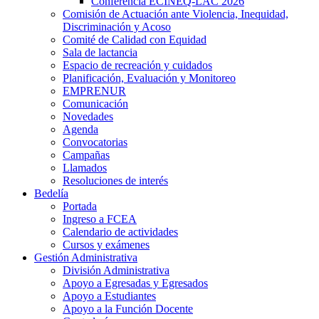
Conferencia ECINEQ-LAC 2026
Comisión de Actuación ante Violencia, Inequidad,
Discriminación y Acoso
Comité de Calidad con Equidad
Sala de lactancia
Espacio de recreación y cuidados
Planificación, Evaluación y Monitoreo
EMPRENUR
Comunicación
Novedades
Agenda
Convocatorias
Campañas
Llamados
Resoluciones de interés
Bedelía
Portada
Ingreso a FCEA
Calendario de actividades
Cursos y exámenes
Gestión Administrativa
División Administrativa
Apoyo a Egresadas y Egresados
Apoyo a Estudiantes
Apoyo a la Función Docente