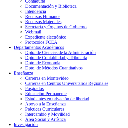
Contaduría
Documentación y Biblioteca
Intendencia
Recursos Humanos
Recursos Materiales
Secretaría y Órganos de Gobierno
Webmail
Expediente electrónico
Protocolos FCEA
Departamentos Académicos
Dpto. de Ciencias de la Administración
Dpto. de Contabilidad y Tributaria
Dpto. de Economía
Dpto. de Métodos Cuantitativos
Enseñanza
Carreras en Montevideo
Carreras en Centros Universitarios Regionales
Posgrados
Educación Permanente
Estudiantes en privación de libertad
Apoyo a la Enseñanza
Prácticas Curriculares
Intercambio y Movilidad
Área Social y Artística
Investigación