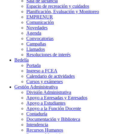
Sala de lactancia
Espacio de recreación y cuidados
Planificación, Evaluación y Monitoreo
EMPRENUR
Comunicación
Novedades
Agenda
Convocatorias
Campañas
Llamados
Resoluciones de interés
Bedelía
Portada
Ingreso a FCEA
Calendario de actividades
Cursos y exámenes
Gestión Administrativa
División Administrativa
Apoyo a Egresadas y Egresados
Apoyo a Estudiantes
Apoyo a la Función Docente
Contaduría
Documentación y Biblioteca
Intendencia
Recursos Humanos