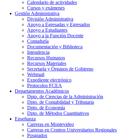
Calendario de actividades
Cursos y exámenes
Gestión Administrativa
División Administrativa
Apoyo a Egresadas y Egresados
Apoyo a Estudiantes
Apoyo a la Función Docente
Contaduría
Documentación y Biblioteca
Intendencia
Recursos Humanos
Recursos Materiales
Secretaría y Órganos de Gobierno
Webmail
Expediente electrónico
Protocolos FCEA
Departamentos Académicos
Dpto. de Ciencias de la Administración
Dpto. de Contabilidad y Tributaria
Dpto. de Economía
Dpto. de Métodos Cuantitativos
Enseñanza
Carreras en Montevideo
Carreras en Centros Universitarios Regionales
Posgrados