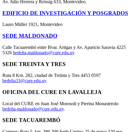
Av. Julio Herrera y Reissig 633, Montevideo.
EDIFICIO DE INVESTIGACIÓN Y POSGRADOS
Lauro Müller 1921, Montevideo
SEDE MALDONADO
Calle Tacuarembó entre Bvar. Artigas y Av. Aparicio Saravia 4225
5326
bedelia-maldonado@cure.edu.uy
SEDE TREINTA Y TRES
Ruta 8 Km. 282, ciudad de Treinta y Tres 4453 0597
bedelia33@cure.edu.uy
OFICINA DEL CURE EN LAVALLEJA
Local del CURE en Juan José Morosoli y Pierina Monasterolo
bedelia-maldonado@cure.edu.uy
.
SEDE TACUAREMBÓ
Campus: Ruta 5, km. 386,200 Sede Centro: 25 de mayo 320 esq.