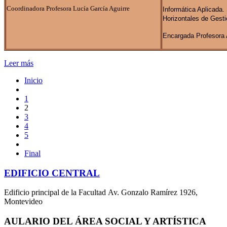
Coordinadora Profesora Lucía García Aguirre
Informática Aplicada.
Horizontales de Gesti
Encargada Profesora A
Leer más
Inicio
1
2
3
4
5
Final
EDIFICIO CENTRAL
Edificio principal de la Facultad Av. Gonzalo Ramírez 1926,
Montevideo
AULARIO DEL ÁREA SOCIAL Y ARTÍSTICA