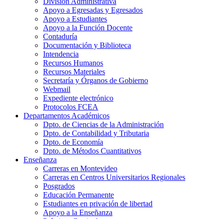
División Administrativa
Apoyo a Egresadas y Egresados
Apoyo a Estudiantes
Apoyo a la Función Docente
Contaduría
Documentación y Biblioteca
Intendencia
Recursos Humanos
Recursos Materiales
Secretaría y Órganos de Gobierno
Webmail
Expediente electrónico
Protocolos FCEA
Departamentos Académicos
Dpto. de Ciencias de la Administración
Dpto. de Contabilidad y Tributaria
Dpto. de Economía
Dpto. de Métodos Cuantitativos
Enseñanza
Carreras en Montevideo
Carreras en Centros Universitarios Regionales
Posgrados
Educación Permanente
Estudiantes en privación de libertad
Apoyo a la Enseñanza