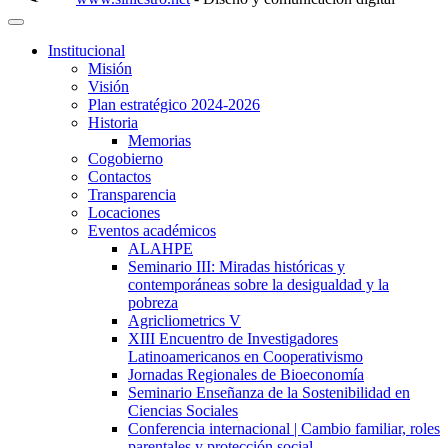
Institucional
Misión
Visión
Plan estratégico 2024-2026
Historia
Memorias
Cogobierno
Contactos
Transparencia
Locaciones
Eventos académicos
ALAHPE
Seminario III: Miradas históricas y
contemporáneas sobre la desigualdad y la
pobreza
Agricliometrics V
XIII Encuentro de Investigadores
Latinoamericanos en Cooperativismo
Jornadas Regionales de Bioeconomía
Seminario Enseñanza de la Sostenibilidad en
Ciencias Sociales
Conferencia internacional | Cambio familiar, roles
parentales y protección social